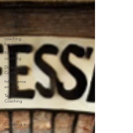
coaching
Come si
svolgono le
sessioni
Perché il
coaching
funziona
FAQ sul
coaching
Diventare
Coach
Intelligenza
emotiva
Team
Coaching
Coaching e
BIAS
Coaching e
BIAS