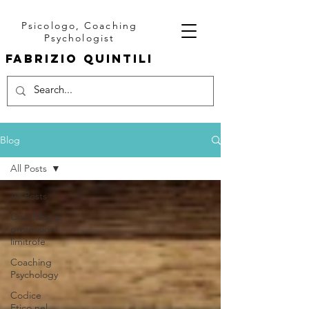
Psicologo, Coaching
Psychologist
fabrizio quintili
Blog
All Posts
All Posts
Coaching e
professioni
limitrofe
Coaching
Psychology
Codice
Etico nel