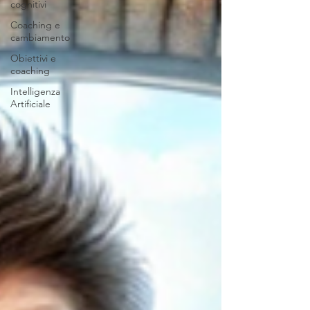
cognitivi
Coaching e
cambiamento
Obiettivi e
coaching
Intelligenza
Artificiale