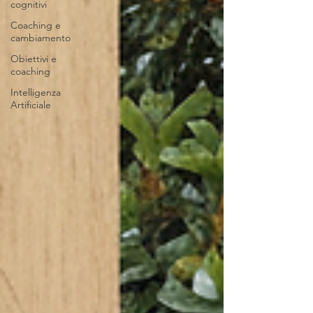
cognitivi
Coaching e
cambiamento
Obiettivi e
coaching
Intelligenza
Artificiale