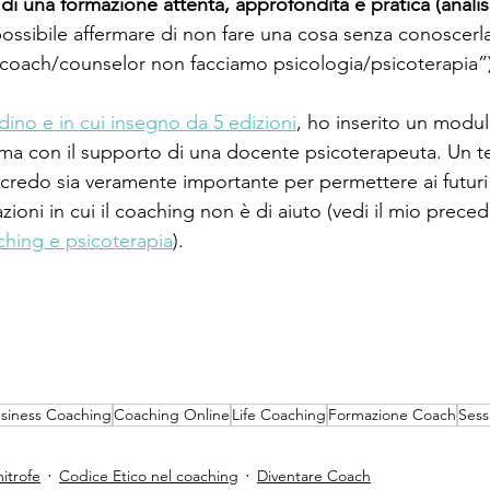
i una formazione attenta, approfondita e pratica (analisi
ossibile affermare di non fare una cosa senza conoscerla
coach/counselor non facciamo psicologia/psicoterapia”)
ino e in cui insegno da 5 edizioni
, ho inserito un modul
ma con il supporto di una docente psicoterapeuta. Un t
credo sia veramente importante per permettere ai futuri 
uazioni in cui il coaching non è di aiuto (vedi il mio prece
ching e psicoterapia
).
siness Coaching
Coaching Online
Life Coaching
Formazione Coach
Sess
itrofe
Codice Etico nel coaching
Diventare Coach