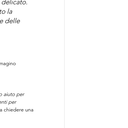
delicato. 
o la 
e delle 
mmagino 
o aiuto per 
nti per 
e a chiedere una 