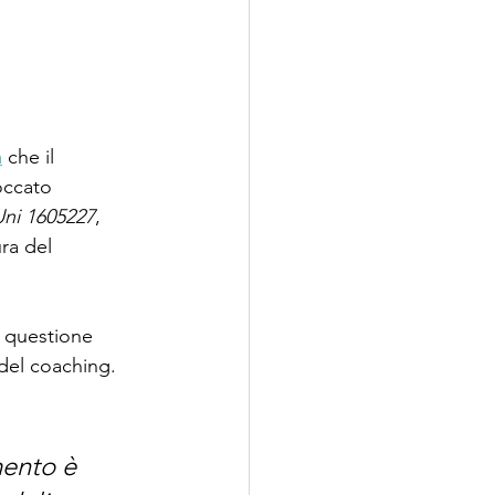
a
 che il 
occato 
ni 1605227
, 
ura del 
a questione 
del coaching. 
mento è 