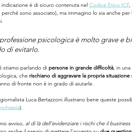
 indicazione è di sicuro contenuta nel 
Codice Etico ICF
,
perché sono associato), ma immagino lo sia anche per le
i.
 professione psicologica è molto grave e b
o di evitarlo.
 stiamo parlando di 
persone in grande difficoltà
, in una 
ologica, che 
rischiano di aggravare la propria situazione
 
nno di fronte non è in grado di aiutarle. 
giornalista Luca Bertazzoni illustrano bene queste possibi
nchiesta
). 
io avviso, 
al di là dell’evidenziare i rischi che il business 
nno anche il pregio di mettere l’accento su 
due question