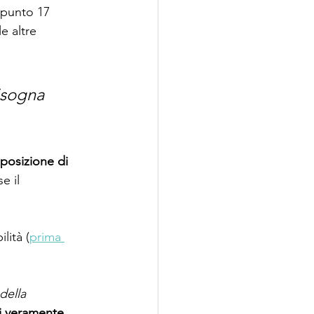
 punto 17 
 altre 
isogna 
posizione di 
se il 
lità (
prima 
della 
i veramente 