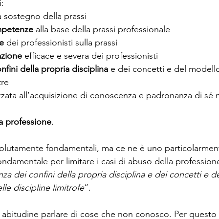
: 
a sostegno della prassi 
mpetenze
 alla base della prassi professionale
e
 dei professionisti sulla prassi
azione
 efficace e severa dei professionisti
fini della propria disciplina
 e dei concetti e del modello
tre
izzata all’acquisizione di conoscenza e padronanza di sé n
la professione
. 
ssolutamente fondamentali, ma ce ne è uno particolarment
damentale per limitare i casi di abuso della professione
a dei confini della propria disciplina e dei concetti e d
e discipline limitrofe
”.
 abitudine parlare di cose che non conosco. Per questo 