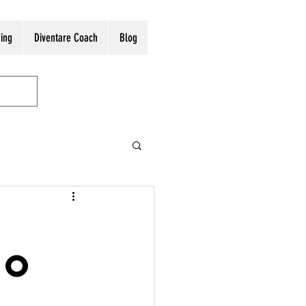
ing
Diventare Coach
Blog
ch
so
aching e cambiamento
e