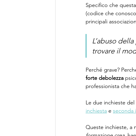
Specifico che questa
(codice che conosco 
principali associazion
L’abuso della
trovare il mod
Perché grave? Perché
forte debolezza
 psic
professionista che ha
Le due inchieste del 
inchiesta
 e 
seconda i
Queste inchieste, a m
formazione crea
, ha