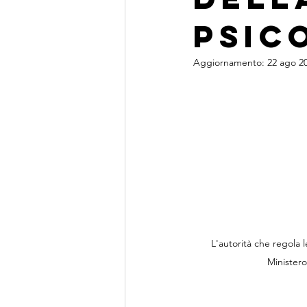
Obiettivi e coaching
Intelligen
psic
Aggiornamento:
22 ago 2
L'autorità che regola le
Ministero