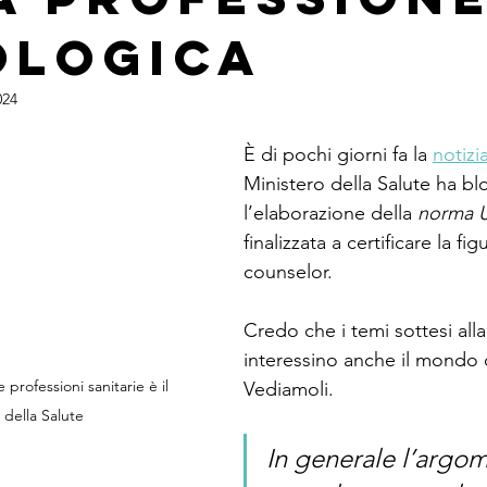
za Artificiale
ologica
024
È di pochi giorni fa la 
notizi
Ministero della Salute ha bl
l’elaborazione della 
norma U
finalizzata a certificare la fig
counselor.
Credo che i temi sottesi all
interessino anche il mondo 
 professioni sanitarie è il 
Vediamoli.
 della Salute
In generale l’argo