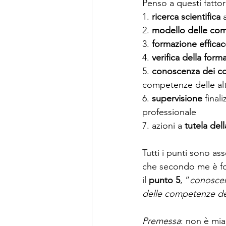
Penso a questi fattori
1. 
ricerca scientifica
 
2. 
modello delle co
3. 
formazione efficac
4. 
verifica della form
5. 
conoscenza dei con
competenze delle al
6. 
supervisione
 final
professionale
7. azioni a 
tutela del
Tutti i punti sono a
che secondo me è fon
il 
punto 5
, “
conoscenz
delle competenze dell
Premessa
: non è mia