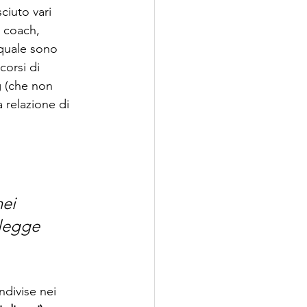
ciuto vari 
 coach, 
quale sono 
corsi di 
 (che non 
 relazione di 
ei 
 legge 
divise nei 