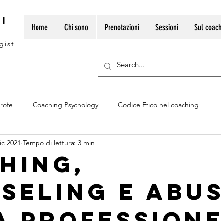
i
Home
Chi sono
Prenotazioni
Sessioni
Sul coach
gist
trofe
Coaching Psychology
Codice Etico nel coaching
ic 2021
Tempo di lettura: 3 min
erché il coaching funziona
FAQ sul coaching
Diventare Coa
hing,
seling e abu
ching
Coaching e BIAS
Coaching e BIAS cognitivi
Co
a profession