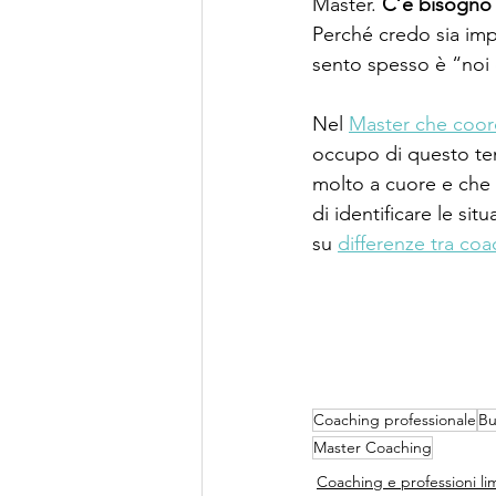
Master. 
C’è bisogno d
Perché credo sia imp
sento spesso è “noi 
Nel 
Master che coord
occupo di questo te
molto a cuore e che 
di identificare le sit
su 
differenze tra coa
Coaching professionale
Bu
Master Coaching
Coaching e professioni lim