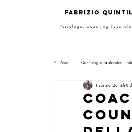
fabrizio quintil
Psicologo, Coaching Psycholo
All Posts
Coaching e professioni limi
Fabrizio Quintili
8 d
Come si svolgono le sessioni
P
Coac
coun
Intelligenza emotiva
Team Coa
dell