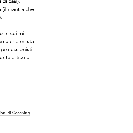
 di casi)
. 
 (il mantra che 
. 
o in cui mi 
ema che mi sta 
professionisti 
dente articolo 
ioni di Coaching